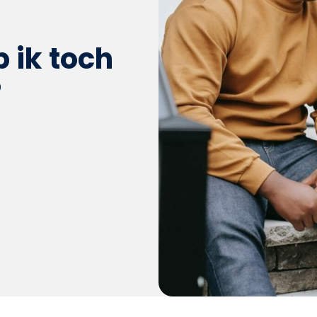
b ik toch
?