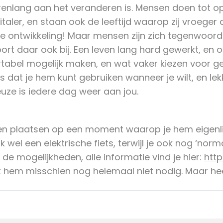
jarenlang aan het veranderen is. Mensen doen tot op
taler, en staan ook de leeftijd waarop zij vroeger
e ontwikkeling! Maar mensen zijn zich tegenwoor
hoort daar ook bij. Een leven lang hard gewerkt, en 
rtabel mogelijk maken, en wat vaker kiezen voor g
 is dat je hem kunt gebruiken wanneer je wilt, en lekk
uze is iedere dag weer aan jou.
t laten plaatsen op een moment waarop je hem eigen
wel een elektrische fiets, terwijl je ook nog ‘norma
de mogelijkheden, alle informatie vind je hier:
http
ebt hem misschien nog helemaal niet nodig. Maar hee