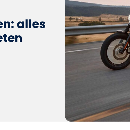
n: alles
eten