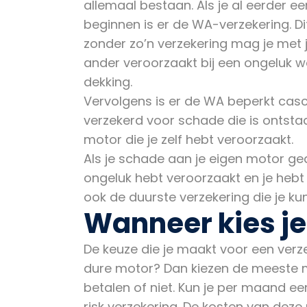
allemaal bestaan. Als je al eerder e
beginnen is er de WA-verzekering. Dit
zonder zo’n verzekering mag je met j
ander veroorzaakt bij een ongeluk w
dekking.
Vervolgens is er de WA beperkt casc
verzekerd voor schade die is ontsta
motor die je zelf hebt veroorzaakt.
Als je schade aan je eigen motor ged
ongeluk hebt veroorzaakt en je hebt
ook de duurste verzekering die je kun
Wanneer kies je
De keuze die je maakt voor een verz
dure motor? Dan kiezen de meeste men
betalen of niet. Kun je per maand e
risk verzekering. De kosten van deze